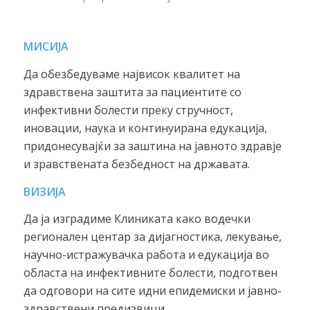
МИСИЈА
Да обезбедуваме највисок квалитет на
здравствена заштита за пациентите со
инфективни болести преку стручност,
иновации, наука и континуирана едукација,
придонесувајќи за заштина на јавното здравје
и зравствената безбедност на државата.
ВИЗИЈА
Да ја изградиме Клиниката како водечки
регионален центар за дијагностика, лекување,
научно-истражувачка работа и едукација во
областа на инфективните болести, подготвен
да одговори на сите идни епидемиски и јавно-
здравствени предизвици.