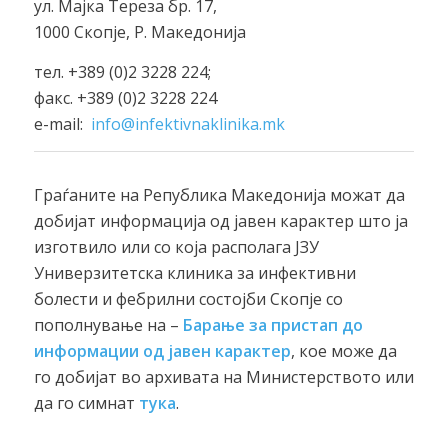
ул. Мајка Тереза бр. 17,
1000 Скопје, Р. Македонија
тел. +389 (0)2 3228 224;
факс. +389 (0)2 3228 224
e-mail:
info@infektivnaklinika.mk
Граѓаните на Република Македонија можат да
добијат информација од јавен карактер што ја
изготвило или со која располага ЈЗУ
Универзитетска клиника за инфективни
болести и фебрилни состојби Скопје со
пополнување на –
Барање за пристап до
информации од јавен карактер
, кое може да
го добијат во архивата на Министерството или
да го симнат
тука
.