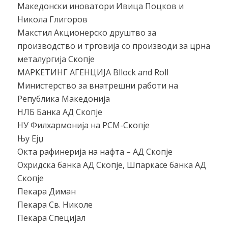
Македонски иноватори Ивица Поцков и
Никола Глигоров
Макстил Акционерско друштво за
производство и трговија со производи за црна
металургија Скопје
МАРКЕТИНГ АГЕНЦИЈА Bllock and Roll
Министерство за внатрешни работи на
Република Македонија
НЛБ Банка АД Скопје
НУ Филхармонија на РСМ-Скопје
Њу Ејџ
Окта рафинерија на нафта – АД Скопје
Охридска банка АД Скопје, Шпаркасе банка АД
Скопје
Пекара Диман
Пекара Св. Николе
Пекара Специјал