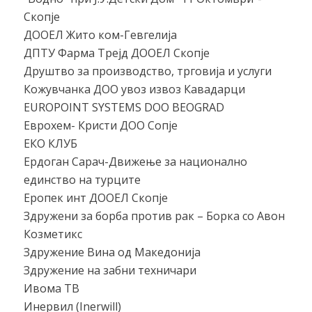
Скопје
ДООЕЛ Жито ком-Гевгелија
ДПТУ Фарма Трејд ДООЕЛ Скопје
Друштво за производство, трговија и услуги
Кожувчанка ДОО увоз извоз Кавадарци
EUROPOINT SYSTEMS DOO BEOGRAD
Еврохем- Кристи ДОО Сопје
ЕКО КЛУБ
Ердоган Сарач-Движење за национално
единство на турците
Еропек инт ДООЕЛ Скопје
Здружени за борба против рак – Борка со Авон
Козметикс
Здружение Вина од Македонија
Здружение на забни техничари
Ивома ТВ
Инервил (Inerwill)