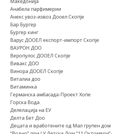
Македонија
Анабела парфимерии
Анекс увоз-извоз Дооел Скопје
Бар Бургер
Бургер кинг
Варус ДООЕЛ експорт-импорт Скопје
ВАУРОН ДОО
Веропулос ДООЕЛ Скопје
Вивакс ДОО
Винора ДООЕЛ Скопје
Виталиа доо
Витаминка
Германска амбасада-Проект Хопе
Горска Вода
Делелација на ЕУ
Делта Бет Доо
Децата и вработените од Мал групен дом
“Водно” при Ј.У.Детски Дом “11 Октомври”-