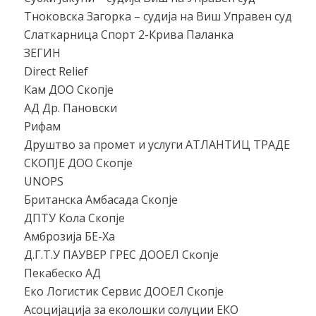
Тноковска Загорка – судија на Виш Управен суд
Слаткарница Спорт 2-Крива Паланка
ЗЕГИН
Direct Reliеf
Кам ДОО Скопје
АД Др. Пановски
Рифам
Друштво за промет и услуги АТЛАНТИЦ ТРАДЕ
СКОПЈЕ ДОО Скопје
UNOPS
Британска Амбасада Скопје
ДПТУ Кола Скопје
Амброзија БЕ-Ха
Д.Г.Т.У ПАУВЕР ГРЕС ДООЕЛ Скопје
Пекабеско АД
Еко Логистик Сервис ДООЕЛ Скопје
Асоцијација за еколошки солуции ЕКО