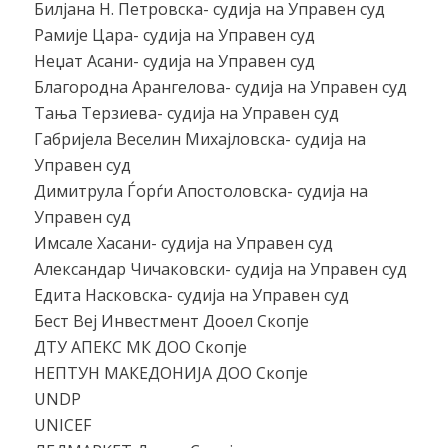
Билјана Н. Петровска- судија на Управен суд
Рамије Цара- судија на Управен суд
Неџат Асани- судија на Управен суд
Благородна Арангелова- судија на Управен суд
Тања Терзиева- судија на Управен суд
Габријела Веселин Михајловска- судија на
Управен суд
Димитрула Ѓорѓи Апостоловска- судија на
Управен суд
Имсале Хасани- судија на Управен суд
Александар Чичаковски- судија на Управен суд
Едита Насковска- судија на Управен суд
Бест Веј Инвестмент Дооел Скопје
ДТУ АПЕКС МК ДОО Скопје
НЕПТУН МАКЕДОНИЈА ДОО Скопје
UNDP
UNICEF