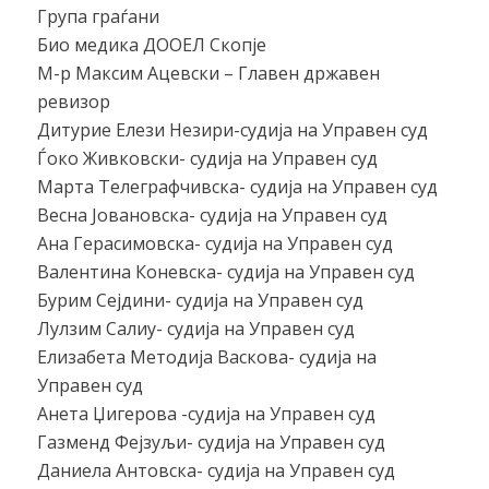
Група граѓани
Био медика ДООЕЛ Скопје
М-р Максим Ацевски – Главен државен
ревизор
Дитурие Елези Незири-судија на Управен суд
Ѓоко Живковски- судија на Управен суд
Марта Телеграфчивска- судија на Управен суд
Весна Јовановска- судија на Управен суд
Ана Герасимовска- судија на Управен суд
Валентина Коневска- судија на Управен суд
Бурим Сејдини- судија на Управен суд
Лулзим Салиу- судија на Управен суд
Елизабета Методија Васкова- судија на
Управен суд
Анета Џигерова -судија на Управен суд
Газменд Фејзуљи- судија на Управен суд
Даниела Антовска- судија на Управен суд