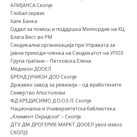
АЛИЈАНСА Скопје
Глобал сервис
Халк Банка
Оддел за помош и поддршка Милосрдие на ХЦ
Блага Вест во РМ
Синдикална организација при Управата за
јавни приходи-членка на Синдикатот на УПОЗ
Група граѓани – Петковска Елена
Медикон ДООЕЛ
БРЕНД ЈУНИОН ДОО Скопје
Државен завод за ревизија – од вработените
Семејство Апостолови
ФД КРЕДИСИМО Д.О.О.Е.Л. Скопје
Национална и Универзитетска библиотека
„Климент Охридски“ – Скопје
ДТУ ДМ ДРОГЕРИЕ МАРКТ ДООЕЛ увоз-извоз
СКОПЈЕ