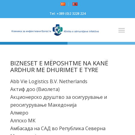
Tel: +389 (0)2 3228 224
BIZNESET E MËPOSHTME NA KANË
ARDHUR ME DHURIMET E TYRE
Abb Vie Logistics B.V. Netherlands
Актиф доо (Виолета)
Акционерско друштво за осигурување и
реосигурување Македонија
Алмеро
Алпско МК
Амбасада на САД во Република Северна