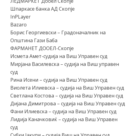
ЛЕДМАРКЕТ Дооел Скопје
Шпаркасе банка АД Скопје
InPLayer
Bazaro
Борис Георгиевски – Градоначалник на
Општина Гази Баба
ФАРМАНЕТ ДООЕЛ-Скопје
Исмета Амет-судија на Виш Управен суд
Мирјана Василевска – судија на Виш управен
суд
Рина Исени – судија на Виш Управен суд
Виолета Илиевска – судија на Виш Управен суд
Светлана Костова – судија на Виш Управен суд
Дијана Димитрова – судија на Виш Управен суд
Фани Илиевска – судија на Виш Управен суд
Лидија Каначковиќ – судија на Виш Управен
суд
Субхи Јакупи – судија Виш на Управен суд