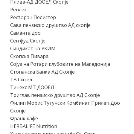
Плива-АД ДООЕЛ Скопје
Реплек
Ресторан Пелистер
Сава пензиско друштво АД скопје
Саманта доо
Сен фуд Скопје
Синдикат на УКИМ
Скопска Пивара
Сојуз на Ротари клубовите на Македонија
Стопанска Банка АД Скопје
ТВ Сител
Тинекс МТ ДООЕЛ
Триглав пензиско друштво АД Скопје
Филип Морис Тутунски Комбинат Прилеп Доо
Скопје
Франк кафе
HERBALIFE Nutrition
Хуманитарна организација Св. Спас