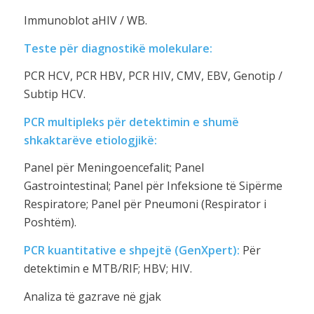
Immunoblot aHIV / WB.
Teste për diagnostikë molekulare:
PCR HCV, PCR HBV, PCR HIV, CMV, EBV, Genotip /
Subtip HCV.
PCR multipleks për detektimin e shumë
shkaktarëve etiologjikë:
Panel për Meningoencefalit; Panel
Gastrointestinal; Panel për Infeksione të Sipërme
Respiratore; Panel për Pneumoni (Respirator i
Poshtëm).
PCR kuantitative e shpejtë (GenXpert):
Për
detektimin e MTB/RIF; HBV; HIV.
Analiza të gazrave në gjak