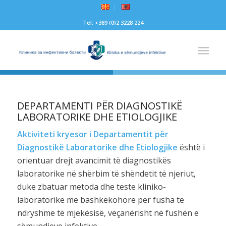
Tel: +389 (0)2 3228 224
DEPARTAMENTI PËR DIAGNOSTIKË
LABORATORIKE DHE ETIOLOGJIKE
Aktiviteti kryesor i Departamentit për
Diagnostikë Laboratorike dhe Etiologjike
është i
orientuar drejt avancimit të diagnostikës
laboratorike në shërbim të shëndetit të njeriut,
duke zbatuar metoda dhe teste kliniko-
laboratorike më bashkëkohore për fusha të
ndryshme të mjekësisë, veçanërisht në fushën e
sëmundjeve infektive.