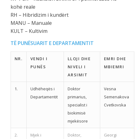
kohë reale
RH – Hibridizim i kundërt
MANU – Manuale
KULT – Kultivim
TË PUNËSUARIT E DEPARTAMENTIT
NR.
VENDI I
LLOJI DHE
EMRI DHE
PUNËS
NIVELI I
MBIEMRI
ARSIMIT
1.
Udhëheqës i
Doktor
Vesna
Departamentit
primarius,
Semenakova
specialist i
Cvetkovska
biokimisë
mjekësore
2.
Mjek i
Doktor,
Georgi