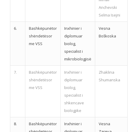
Anchevski
Selma Isejni
6.
Bashkëpunëtor
Inxhinier i
Vesna
shëndetësor
diplomuar
Boškoska
me VSS
biolog,
specialist i
mikrobiologjisë
7.
Bashkëpunëtor
Inxhinier i
Zhaklina
shëndetësor
diplomuar
Shumanska
me VSS
biolog,
specialist i
shkencave
biologjike
8.
Bashkëpunëtor
Inxhinier i
Vesna
shëndetësor
diplomuar
Zareva