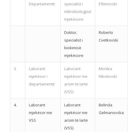
Departamentit
specialist i
Eftimovski
mikrobiologjisë
mjekësore
Doktor,
Roberto
specialist i
Cvetkovski
biokimisë
mjekësore
3.
Laborant
Laborant
Monika
mjekësor i
mjekësor me
Nikolovski
departamentit
arsim të lartë
(VSS)
4.
Laborant
Laborant
Belinda
mjekësor me
mjekësor me
Gelmanovska
VSS
arsim të lartë
(VSS)