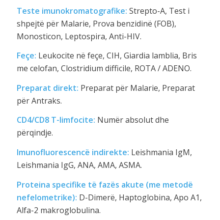
Teste imunokromatografike:
Strepto-A, Test i
shpejtë për Malarie, Prova benzidinë (FOB),
Monosticon, Leptospira, Anti-HIV.
Feçe:
Leukocite në feçe, CIH, Giardia lamblia, Bris
me celofan, Clostridium difficile, ROTA / ADENO.
Preparat direkt:
Preparat për Malarie, Preparat
për Antraks.
CD4/CD8 T-limfocite:
Numër absolut dhe
përqindje.
Imunofluorescencë indirekte:
Leishmania IgM,
Leishmania IgG, ANA, AMA, ASMA.
Proteina specifike të fazës akute (me metodë
nefelometrike):
D-Dimerë, Haptoglobina, Apo A1,
Alfa-2 makroglobulina.