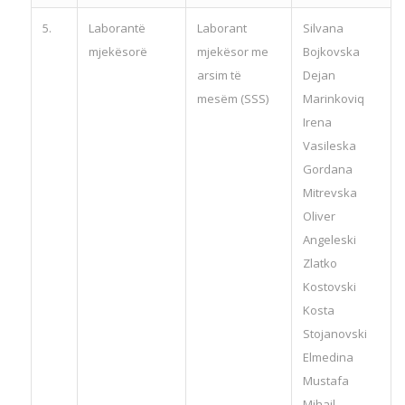
5.
Laborantë
Laborant
Silvana
mjekësorë
mjekësor me
Bojkovska
arsim të
Dejan
mesëm (SSS)
Marinkoviq
Irena
Vasileska
Gordana
Mitrevska
Oliver
Angeleski
Zlatko
Kostovski
Kosta
Stojanovski
Elmedina
Mustafa
Mihail