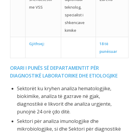
me VSS
teknolog,
specialist i
shkencave
kimike
Gjithsej:
18 të
punësuar
ORARI I PUNËS SË DEPARTAMENTIT PËR
DIAGNOSTIKË LABORATORIKE DHE ETIOLOGJIKE
Sektorët ku kryhen analiza hematologjike,
biokimike, analiza të gazrave në gjak,
diagnostikë e likvorit dhe analiza urgjente,
punojnë 24 orë çdo ditë.
Sektori për analiza imunologjike dhe
mikrobiologjike, si dhe Sektori për diagnostikë