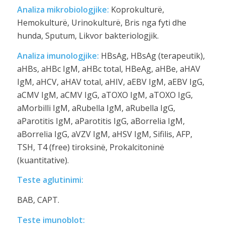
Analiza mikrobiologjike:
Koprokulturë,
Hemokulturë, Urinokulturë, Bris nga fyti dhe
hunda, Sputum, Likvor bakteriologjik.
Analiza imunologjike:
HBsAg, HBsAg (terapeutik),
aHBs, aHBc IgM, aHBc total, HBeAg, aHBe, aHAV
IgM, aHCV, aHAV total, aHIV, aEBV IgM, aEBV IgG,
aCMV IgM, aCMV IgG, aTOXO IgM, aTOXO IgG,
aMorbilli IgM, aRubella IgM, aRubella IgG,
aParotitis IgM, aParotitis IgG, aBorrelia IgM,
aBorrelia IgG, aVZV IgM, aHSV IgM, Sifilis, AFP,
TSH, T4 (free) tiroksinë, Prokalcitoninë
(kuantitative).
Teste aglutinimi:
BAB, CAPT.
Teste imunoblot: