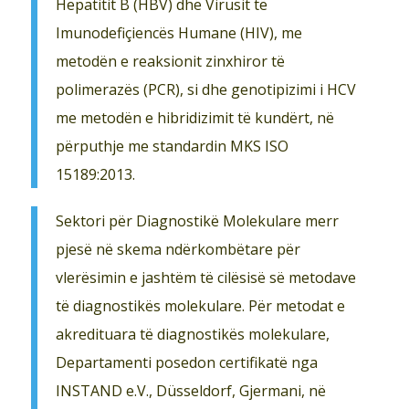
Hepatitit B (HBV) dhe Virusit të
Imunodefiçiencës Humane (HIV), me
metodën e reaksionit zinxhiror të
polimerazës (PCR), si dhe genotipizimi i HCV
me metodën e hibridizimit të kundërt, në
përputhje me standardin MKS ISO
15189:2013.
Sektori për Diagnostikë Molekulare merr
pjesë në skema ndërkombëtare për
vlerësimin e jashtëm të cilësisë së metodave
të diagnostikës molekulare. Për metodat e
akredituara të diagnostikës molekulare,
Departamenti posedon certifikatë nga
INSTAND e.V., Düsseldorf, Gjermani, në