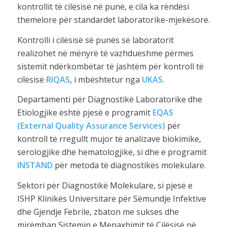
kontrollit të cilësisë në punë, e cila ka rëndësi
themelore për standardet laboratorike-mjekësore.
Kontrolli i cilësisë së punës së laboratorit
realizohet në mënyrë të vazhdueshme përmes
sistemit ndërkombëtar të jashtëm për kontroll të
cilësisë
RIQAS
, i mbështetur nga
UKAS
.
Departamenti për Diagnostikë Laboratorike dhe
Etiologjike është pjesë e programit
EQAS
(External Quality Assurance Services)
për
kontroll të rregullt mujor të analizave biokimike,
serologjike dhe hematologjike, si dhe e programit
INSTAND
për metoda të diagnostikës molekulare.
Sektori për Diagnostikë Molekulare, si pjesë e
ISHP Klinikës Universitare për Sëmundje Infektive
dhe Gjendje Febrile, zbaton me sukses dhe
mirëmban Sistemin e Menaxhimit të Cilësisë në