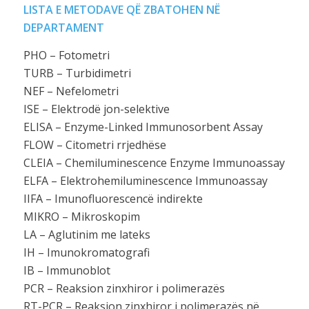
LISTA E METODAVE QË ZBATOHEN NË
DEPARTAMENT
PHO – Fotometri
TURB – Turbidimetri
NEF – Nefelometri
ISE – Elektrodë jon-selektive
ELISA – Enzyme-Linked Immunosorbent Assay
FLOW – Citometri rrjedhëse
CLEIA – Chemiluminescence Enzyme Immunoassay
ELFA – Elektrohemiluminescence Immunoassay
IIFA – Imunofluorescencë indirekte
MIKRO – Mikroskopim
LA – Aglutinim me lateks
IH – Imunokromatografi
IB – Immunoblot
PCR – Reaksion zinxhiror i polimerazës
RT-PCR – Reaksion zinxhiror i polimerazës në