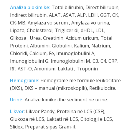
Analiza biokimike:
Total bilirubin, Direct bilirubin,
Indirect bilirubin, ALAT, ASAT, ALP, LDH, GGT, CK,
CK-MB, Amylaza vo serum , Amylaza vo urina,
Lipaza, Cholesterol, Trigliceridi, dHDL, LDL,
Glikoza , Urea, Creatinin, Acidum uricum, Total
Proteini, Albumini, Globulini, Kalium, Natrium,
Chloridi, Calcium, Fe, Imunoglobulini A,
Imunoglobulini G, Imunoglobulini M, C3, C4, CRP,
RF, AST-O, Amonium, Laktati , Troponin
Hemogramë
: Hemogramë me formulë leukocitare
(DKS), DKS – manual (mikroskopik), Retikulocite.
Urinë:
Analizë kimike dhe sediment në urinë.
Likvor
: Likvor Pandy, Proteina në LCS (CSF),
Glukoza në LCS, Laktati në LCS, Citologji e LCS,
Slidex, Preparat sipas Gram-it.