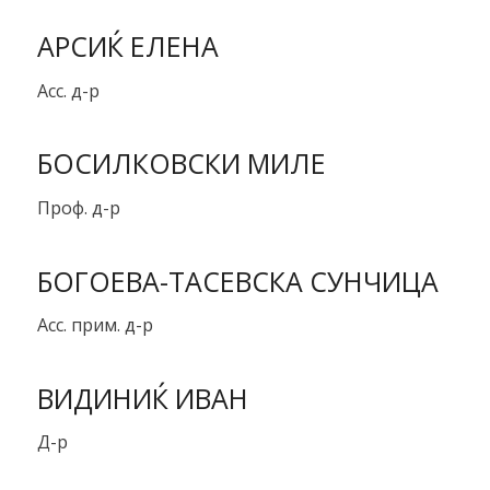
АРСИЌ ЕЛЕНА
Асс. д-р
БОСИЛКОВСКИ МИЛЕ
Проф. д-р
БОГОЕВА-ТАСЕВСКА СУНЧИЦА
Асс. прим. д-р
ВИДИНИЌ ИВАН
Д-р