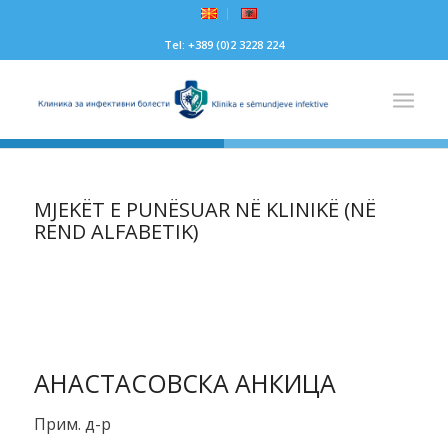
Tel: +389 (0)2 3228 224
MJEKËT E PUNËSUAR NË KLINIKË (NË
REND ALFABETIK)
АНАСТАСОВСКА АНКИЦА
Прим. д-р